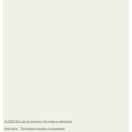
Привет всем дизайнерам интерьеров и не только!
"Проиллюстрированные Люди": Томас майландер
превратил солнечные ожоги в арт - объект.
© 2026 Всё об интерьере для дома и квартиры
Контакты
Пользовательское соглашение