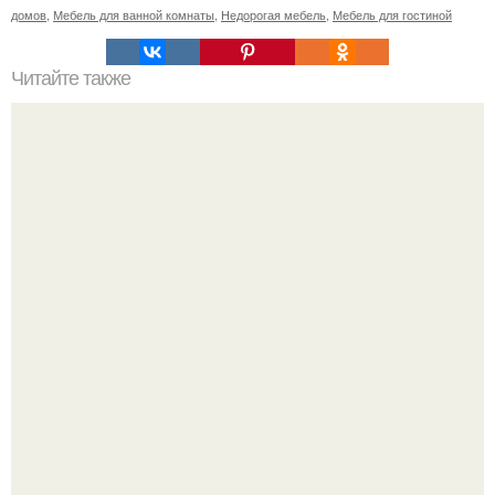
домов
,
Мебель для ванной комнаты
,
Недорогая мебель
,
Мебель для гостиной
Читайте также
10 гениальных способов хранения вещей в доме.