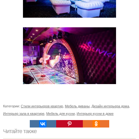
Категории:
Стили интерьеров квартир
,
Мебель диваны
,
Дизайн интерьера дома
,
Интерьер зала в квартире
,
Мебель для кухни
,
Интерьер кухни в доме
Читайте также