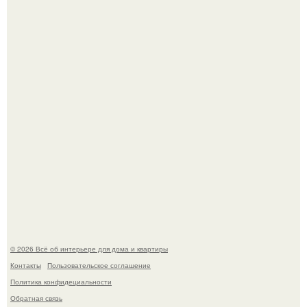
Это жилой комплекс в Париже, в пригороде нуази - ле -
гран.
Опишите интерьер кухни в 2-3 словах.
© 2026 Всё об интерьере для дома и квартиры
Контакты
Пользовательское соглашение
Политика конфидециальности
Обратная связь