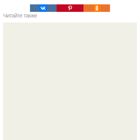
Читайте также
Что нужно сделать въезжая в новую квартиру. Приметы
и ритуалы при новоселье