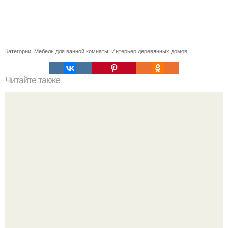
Категории:
Мебель для ванной комнаты
,
Интерьер деревянных домов
Читайте также
Советские мебельные стенки названия. Вещи века:
советские стенки 80-х.