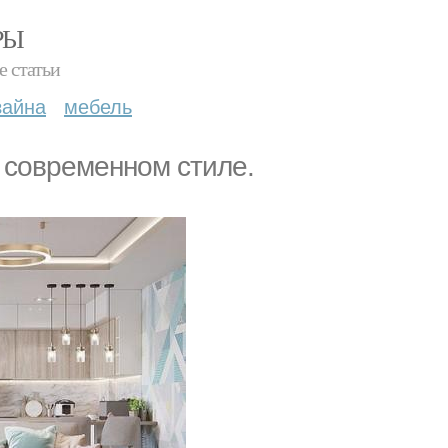
РЫ
е статьи
зайна
мебель
в сoвременном cтиле.