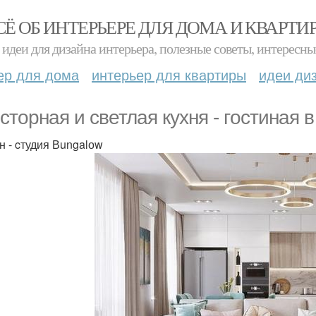
СЁ ОБ ИНТЕРЬЕРЕ ДЛЯ ДОМА И КВАРТИ
идеи для дизайна интерьера, полезные советы, интересны
ер для дома
интерьер для квартиры
идеи ди
cторная и cветлaя кyхня - гocтинaя 
н - cтудия Вungalоw