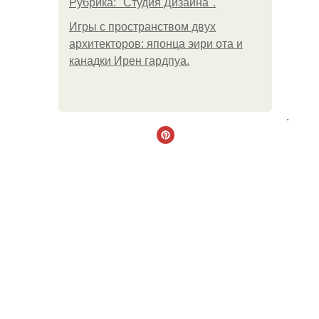
Рубрика: "Студия Дизайна".
Игры с пространством двух
архитекторов: японца эири ота и
канадки Ирен гардпуа.
.