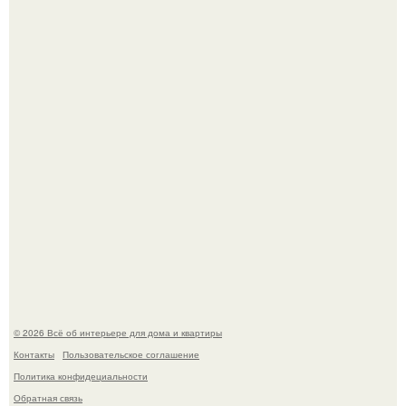
Невеста без права выбора: как показ Samuel Cirnansck
2012 года превратил подиум в манифест против
принуждения.
Сокровища из Hoff.
© 2026 Всё об интерьере для дома и квартиры
Контакты
Пользовательское соглашение
Политика конфидециальности
Обратная связь