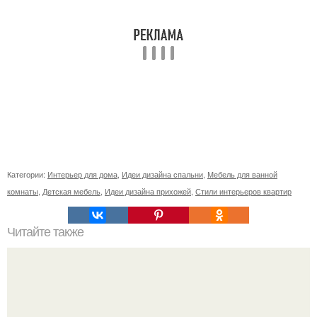
Категории:
Интерьер для дома
,
Идеи дизайна спальни
,
Мебель для ванной
комнаты
,
Детская мебель
,
Идеи дизайна прихожей
,
Стили интерьеров квартир
Читайте также