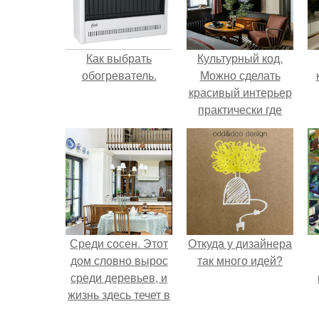
Как выбрать
Культурный код.
обогреватель.
Можно сделать
красивый интерьер
практически где
угодно.
Среди сосен. Этот
Откуда у дизайнера
дом словно вырос
так много идей?
среди деревьев, и
жизнь здесь течет в
собственном ритме