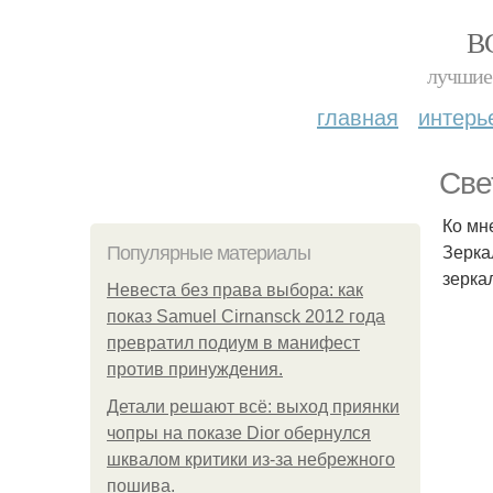
В
лучшие 
главная
интерь
Све
Ко мн
Зерка
Популярные материалы
зерка
Невеста без права выбора: как
показ Samuel Cirnansck 2012 года
превратил подиум в манифест
против принуждения.
Детали решают всё: выход приянки
чопры на показе Dior обернулся
шквалом критики из-за небрежного
пошива.