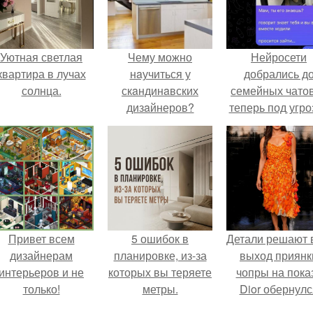
Уютная светлая
Чему можно
Нейросети
квартира в лучах
нaучиться у
добрались д
солнца.
скaндинaвских
семейных чатов
дизaйнеров?
теперь под угро
мамины нерв
Привет всем
5 ошибок в
Детали решают 
дизайнерам
планировке, из-за
выход приянк
интерьеров и не
которых вы теряете
чопры на пока
только!
метры.
Dior обернулс
шквалом крити