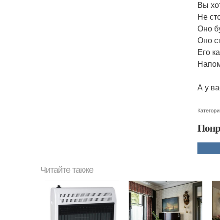
Вы хо
Не ст
Оно б
Оно с
Его к
Напом
А у в
Категори
Понр
Читайте также