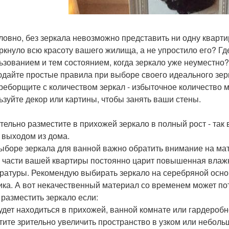
ловно, без зеркала невозможно представить ни одну квартир
ркнуло всю красоту вашего жилища, а не упростило его? Г
ьзованием и тем состоянием, когда зеркало уже неуместно?
дайте простые правила при выборе своего идеального зер
реборщите с количеством зеркал - избыточное количество 
ьзуйте декор или картины, чтобы занять ваши стены.
тельно разместите в прихожей зеркало в полный рост - так
 выходом из дома.
ыборе зеркала для ванной важно обратить внимание на мат
й части вашей квартиры постоянно царит повышенная влаж
ратуры. Рекомендую выбирать зеркало на серебряной осно
ика. А вот некачественный материал со временем может пот
 разместить зеркало если:
удет находиться в прихожей, ванной комнате или гардеробн
тите зрительно увеличить пространство в узком или небол