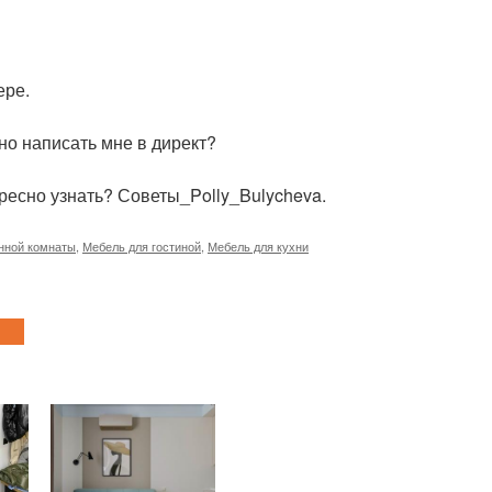
ере.
о написать мне в директ?
ересно узнать? Советы_Polly_Bulycheva.
нной комнаты
,
Мебель для гостиной
,
Мебель для кухни