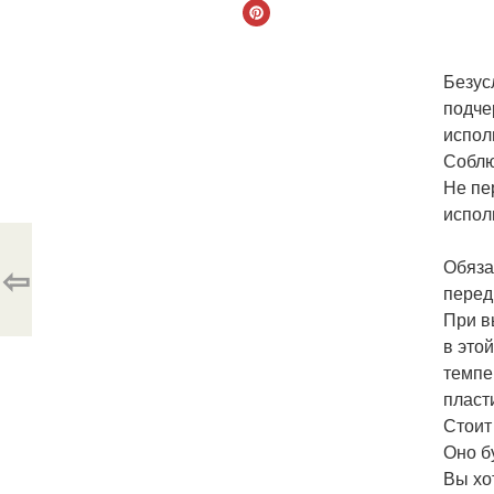
Безус
подче
испол
Соблю
Не пе
испол
Обяза
⇦
перед
При в
в это
темпе
пласт
Стоит
Оно б
Вы хо