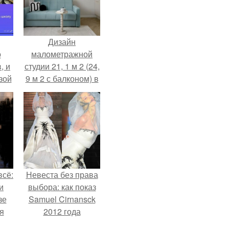
Дизайн
о
малометражной
, и
студии 21, 1 м 2 (24,
зой
9 м 2 с балконом) в
ы.
Краснодаре.
всё:
Невеста без права
и
выбора: как показ
зе
Samuel Cirnansck
я
2012 года
ки
превратил подиум