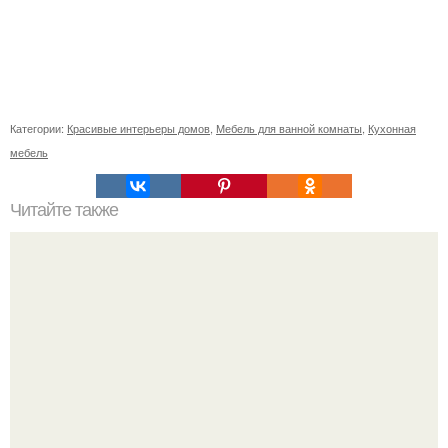
Категории:
Красивые интерьеры домов
,
Мебель для ванной комнаты
,
Кухонная
мебель
Читайте также
Деньги в углах квартиры. Народные приметы на
богатство