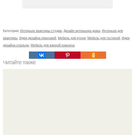
Категории:
Интерьер квартиры студии
,
Дизайн интерьера дома
,
Интерьер для
квартиры
,
Идеи дизайна прихожей
,
Мебель для кухни
,
Мебель для гостиной
,
Идеи
дизайна спальни
,
Мебель для ванной комнаты
Читайте также
Настенные ковры снова в моде?