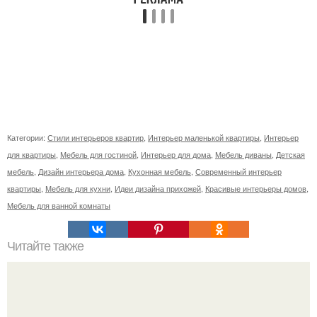
Категории:
Стили интерьеров квартир
,
Интерьер маленькой квартиры
,
Интерьер
для квартиры
,
Мебель для гостиной
,
Интерьер для дома
,
Мебель диваны
,
Детская
мебель
,
Дизайн интерьера дома
,
Кухонная мебель
,
Современный интерьер
квартиры
,
Мебель для кухни
,
Идеи дизайна прихожей
,
Красивые интерьеры домов
,
Мебель для ванной комнаты
Читайте также