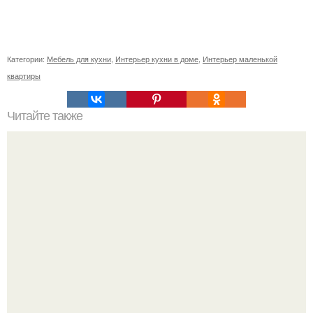
Категории:
Мебель для кухни
,
Интерьер кухни в доме
,
Интерьер маленькой
квартиры
Читайте также
Как правильно ухаживать и размножать мандевиллу в
домашних условиях.