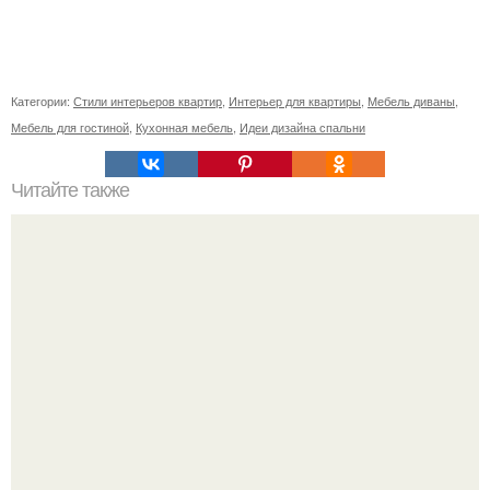
Категории:
Стили интерьеров квартир
,
Интерьер для квартиры
,
Мебель диваны
,
Мебель для гостиной
,
Кухонная мебель
,
Идеи дизайна спальни
Читайте также
Мобильные перегородки для квартиры. Разновидности
мобильных прочных перегородок – продукция из
собственного цеха