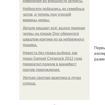
изменения во внешности актрисы.
Нейросети добрались до семейных
чатов, и теперь под угрозой
мамины нервы.
Детали решают всё: выход приянки
чопры на показе Dior обернулся
шквалом критики из-за небрежного
пошива.
Первы
изоли
Невеста без права выбора: как
разме
показ Samuel Cirnansck 2012 года
превратил подиум в манифест
против принуждения.
Уютная светлая квартира в лучах
солнца.