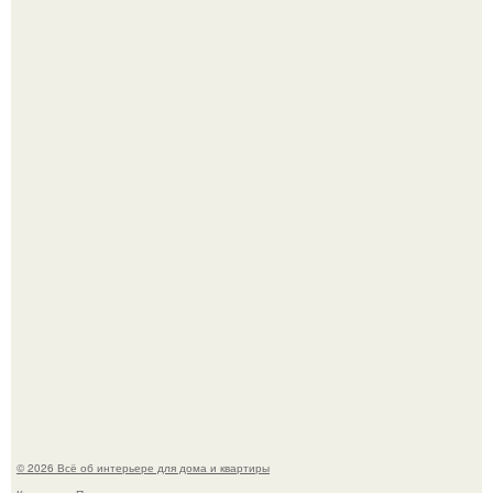
Стильная квартира в светлых приятных тонах.
Преображение в ванной на ул. генерала Григорова, д.
36!
© 2026 Всё об интерьере для дома и квартиры