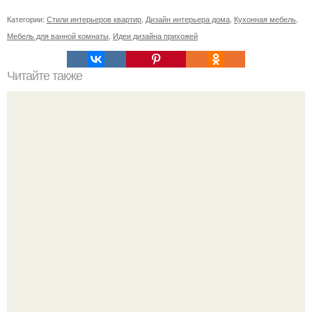
Категории:
Стили интерьеров квартир
,
Дизайн интерьера дома
,
Кухонная мебель
,
Мебель для ванной комнаты
,
Идеи дизайна прихожей
Читайте также
Филипп Киркоров свой шикарный дом показал!