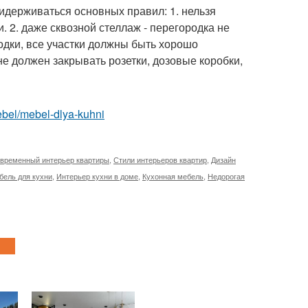
идерживаться основных правил: 1. нельзя
 2. даже сквозной стеллаж - перегородка не
родки, все участки должны быть хорошо
не должен закрывать розетки, дозовые коробки,
mebel/mebel-dlya-kuhni
временный интерьер квартиры
,
Стили интерьеров квартир
,
Дизайн
бель для кухни
,
Интерьер кухни в доме
,
Кухонная мебель
,
Недорогая