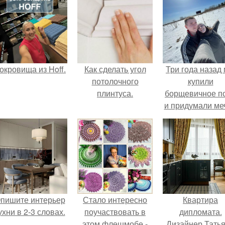
окровища из Hoff.
Как сделать угол
Три года назад
потолочного
купили
плинтуса.
борщевичное п
и придумали меч
пишите интерьер
Стало интересно
Квартира
ухни в 2-3 словах.
поучаствовать в
дипломата.
этом флешмобе -
Дизайнер Тать