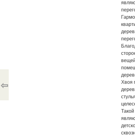
являю
перег
Гармо
кварт
дерев
перег
Благо
сторо
вещей
помещ
дерев
⇦
Хвоя 
дерев
стуль
целес
Такой
являю
детск
сквоз