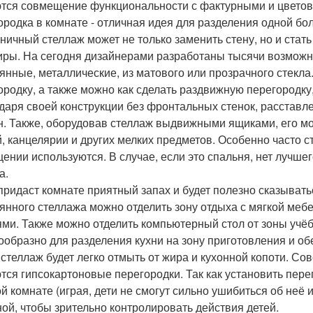
тся совмещение функциональности с фактурными и цветов
ородка в комнате - отличная идея для разделения одной б
ничный стеллаж может не только заменить стену, но и ста
иры. На сегодня дизайнерами разработаны тысячи возможны
янные, металлические, из матового или прозрачного стекл
ородку, а также можно как сделать раздвижную перегородку, 
даря своей конструкции без фронтальных стенок, расставл
н. Также, оборудовав стеллаж выдвижными ящиками, его мо
, канцелярии и других мелких предметов. Особенно часто 
ении используются. В случае, если это спальня, нет лучшег
а.
придаст комнате приятный запах и будет полезно сказывать
янного стеллажа можно отделить зону отдыха с мягкой меб
ями. Также можно отделить компьютерный стол от зоны учё
ообразно для разделения кухни на зону приготовления и об
 стеллаж будет легко отмыть от жира и кухонной копоти. Со
тся гипсокартоновые перегородки. Так как установить пере
ой комнате (играя, дети не смогут сильно ушибиться об неё 
ной, чтобы зрительно контролировать действия детей.