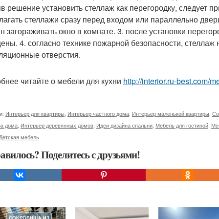
в решение установить стеллаж как перегородку, следует пр
лагать стеллажи сразу перед входом или параллельно двери.
н загораживать окно в комнате. 3. после установки перего
ены. 4. согласно технике пожарной безопасности, стеллаж 
ляционные отверстия.
бнее читайте о мебели для кухни
http://interior.ru-best.com/
и:
Интерьер для квартиры
,
Интерьер частного дома
,
Интерьер маленькой квартиры
,
Со
ра дома
,
Интерьер деревянных домов
,
Идеи дизайна спальни
,
Мебель для гостиной
,
Ме
Детская мебель
авилось? Поделитесь с друзьями!