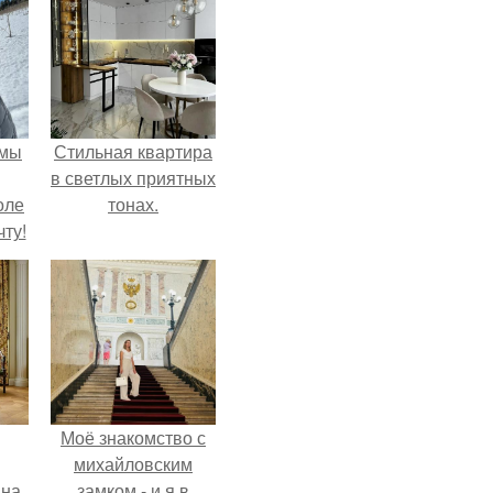
 мы
Стильная квартира
в светлых приятных
оле
тонах.
ту!
Моё знакомство с
михайловским
яна
замком - и я в