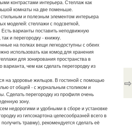
ыми контрастами интерьера. Стеллаж как
ольшой комнаты на две поменьше.
ть стильным и полезным элементом интерьера
х моделей: стеллажи с подсветкой,
а. Есть варианты поставить неподвижную
так и перегородку - книжку.
енные на полках вещи легкодоступны с обеих
жно использовать как комод для хранения
стеллажи для зонирования пространства в
о варианта, чем как сделать перегородку из
⇨
ся на здоровье жильцов. В гостиной с помощью
елью от общей - с журнальным столиком и
бы. Сделать перегородку из профиля очень
еденную зону.
всем недорогими и удобными в сборе и установке
городку из гипсокартона целесообразней всего в
и получить травму), рекомендуется сделать её