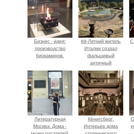
Бизнес - идея:
69-Летний житель
С
производство
Италии создал
биокаминов.
фальшивый
античный
амфитеатр и
долгое время
успешно выдавал
его за настоящее
историческое
наследие.
Литературная
Кёнигсберг.
О
Москва. Дома -
Интерьер дома
к
музеи писателей.
студенческого