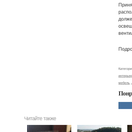
Приня
распо
долже
освещ
венти
Подро
Категори
интерье
мебель
,
Понр
Читайте также