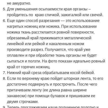
не аккуратно.
Для уменьшения осыпаемости края органзы –
пройдитесь по краю спичкой, зажигалкой или свечой.
Еще один способ разрезания — это использование
нагретых ножниц или ножика. При использовании
ножика ткань расстилается ровной поверхности,
обрезаемый край прижимается металлической
линейкой или рейкой и накаленным ножом
производите разрез. Получается, что край уже
оплавлен и при обработке ткань органзы не будет
сыпаться и ползти. На фото показан идеально ровный
край от горячих ножниц.
Нижний край среза обрабатываем косой бейкой.
Если по верхнему краю пойдет шторная лента, то его
достаточно подвернуть и прострочить. После чего
притачиваем ленту (ее длина равна ширине
занавески) при помощи булавок и пришиваем ее
двумя строчками.
Теперь проглаживаем наше полученное полотно и