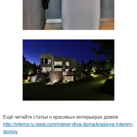
Ещё читайте статьи о красивых интерьерах домов
http://interior.ru-best.com/interer-dlya-doma/krasivye-interery-
domov