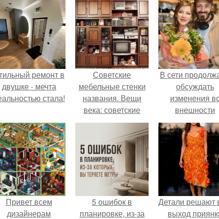
тильный ремонт в
Советские
В сети продолж
двушке - мечта
мебельные стенки
обсуждать
еальностью стала!
названия. Вещи
изменения в
века: советские
внешности
стенки 80-х.
актрисы.
Привет всем
5 ошибок в
Детали решают 
дизайнерам
планировке, из-за
выход приянк