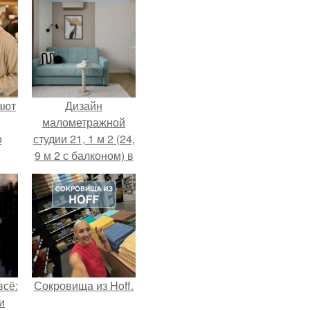
ают
Дизайн
малометражной
о
студии 21, 1 м 2 (24,
9 м 2 с балконом) в
Краснодаре.
всё:
Сокровища из Hoff.
и