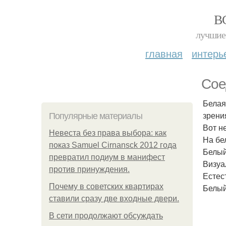
В
лучшие 
главная
интерь
Сое
Белая
зрени
Популярные материалы
Вот н
Невеста без права выбора: как
На бе
показ Samuel Cirnansck 2012 года
Белый
превратил подиум в манифест
Визуа
против принуждения.
Естес
Почему в советских квартирах
Белый
ставили сразу две входные двери.
В сети продолжают обсуждать