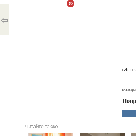
⇦
(Исто
Категори
Понр
Читайте также