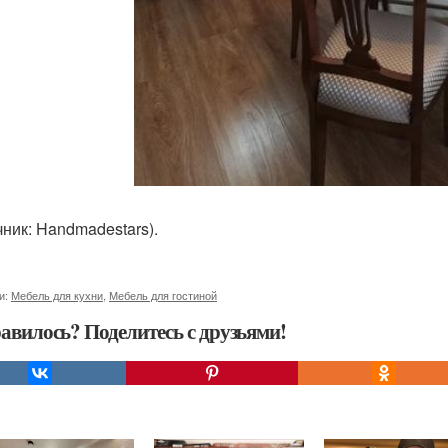
чник: Handmadestars).
и:
Мебель для кухни
,
Мебель для гостиной
авилось? Поделитесь с друзьями!