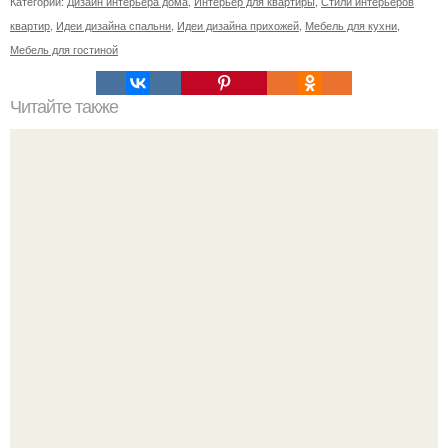
Категории:
Дизайн интерьера дома
,
Интерьер для квартиры
,
Стили интерьеров
квартир
,
Идеи дизайна спальни
,
Идеи дизайна прихожей
,
Мебель для кухни
,
Мебель для гостиной
Читайте также
Этап планирования ремонта квартиры.