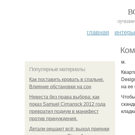
В
лучшие 
главная
интерь
Ком
м.
Популярные материалы
Кварти
Desig
Как поставить кровать в спальне.
на ее
Влияние обстановки на сон
Чтобы
Невеста без права выбора: как
сканд
показ Samuel Cirnansck 2012 года
кладк
превратил подиум в манифест
против принуждения.
Детали решают всё: выход приянки