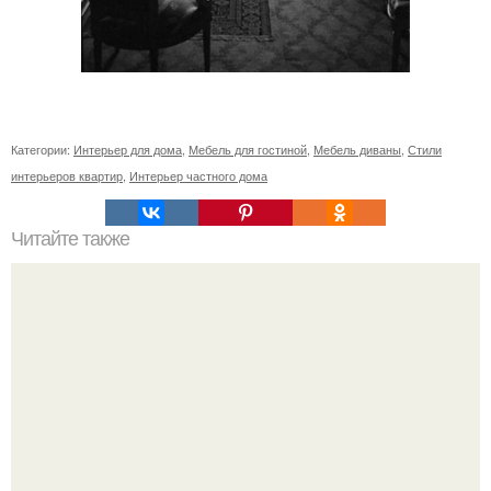
Категории:
Интерьер для дома
,
Мебель для гостиной
,
Мебель диваны
,
Стили
интерьеров квартир
,
Интерьер частного дома
Читайте также
Нейробика упражнения для мозга лоренс кац.
Нейробика. Эту методику тренировки для наших извилин