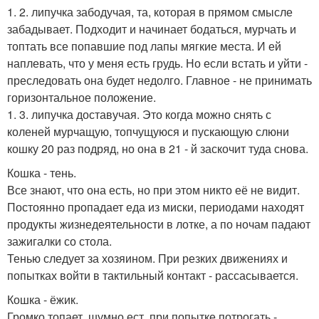
1. 2. липучка забодучая, та, которая в прямом смысле
забадывает. Подходит и начинает бодаться, мурчать и
топтать все попавшие под лапы мягкие места. И ей
наплевать, что у меня есть грудь. Но если встать и уйти -
преследовать она будет недолго. Главное - не принимать
горизонтальное положение.
1. 3. липучка доставучая. Это когда можно снять с
коленей мурчащую, топчущуюся и пускающую слюни
кошку 20 раз подряд, но она в 21 - й заскочит туда снова.
Кошка - тень.
Все знают, что она есть, но при этом никто её не видит.
Постоянно пропадает еда из миски, периодами находят
продукты жизнедеятельности в лотке, а по ночам падают
зажигалки со стола.
Тенью следует за хозяином. При резких движениях и
попытках войти в тактильный контакт - рассасывается.
Кошка - ёжик.
Громко топает, шумно ест, при попытке потрогать -