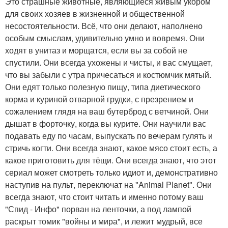
Это страшные животные, являющиеся живым укором
для своих хозяев в жизненной и общественной
несостоятельности. Всё, что они делают, наполнено
особым смыслам, удивительно умно и вовремя. Они
ходят в унитаз и морщатся, если вы за собой не
спустили. Они всегда ухожены и чисты, и вас смущает,
что вы забыли с утра причесаться и костюмчик мятый.
Они едят только полезную пищу, типа диетического
корма и куриной отварной грудки, с презрением и
сожалением глядя на ваш бутерброд с ветчиной. Они
дышат в форточку, когда вы курите. Они научили вас
подавать еду по часам, выпускать по вечерам гулять и
стричь когти. Они всегда знают, какое мясо стоит есть, а
какое приготовить для тёщи. Они всегда знают, что этот
сериал может смотреть только идиот и, демонстративно
наступив на пульт, переключат на "Animal Planet". Они
всегда знают, что стоит читать и именно потому ваш
"Спид - Инфо" порван на ленточки, а под лампой
раскрыт томик "войны и мира", и лежит мудрый, все