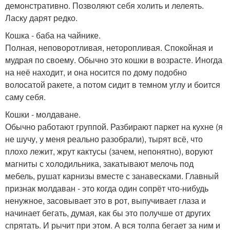
демонстративно. Позволяют себя холить и лелеять.
Ласку дарят редко.
Кошка - баба на чайнике.
Полная, неповоротливая, неторопливая. Спокойная и
мудрая по своему. Обычно это кошки в возрасте. Иногда
на неё находит, и она носится по дому подобно
волосатой ракете, а потом сидит в темном углу и боится
саму себя.
Кошки - молдаване.
Обычно работают группой. Разбирают паркет на кухне (я
не шучу, у меня реально разобрали), тырят всё, что
плохо лежит, жрут кактусы (зачем, непонятно), воруют
магниты с холодильника, закатывают мелочь под
мебель, рушат карнизы вместе с занавесками. Главный
признак молдаван - это когда один сопрёт что-нибудь
ненужное, засовывает это в рот, выпучивает глаза и
начинает бегать, думая, как бы это получше от других
спрятать. И рычит при этом. А вся толпа бегает за ним и