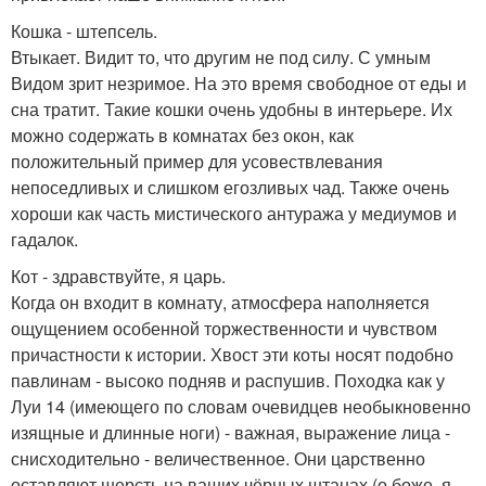
Кошка - штепсель.
Втыкает. Видит то, что другим не под силу. С умным
Видом зрит незримое. На это время свободное от еды и
сна тратит. Такие кошки очень удобны в интерьере. Их
можно содержать в комнатах без окон, как
положительный пример для усовествлевания
непоседливых и слишком егозливых чад. Также очень
хороши как часть мистического антуража у медиумов и
гадалок.
Кот - здравствуйте, я царь.
Когда он входит в комнату, атмосфера наполняется
ощущением особенной торжественности и чувством
причастности к истории. Хвост эти коты носят подобно
павлинам - высоко подняв и распушив. Походка как у
Луи 14 (имеющего по словам очевидцев необыкновенно
изящные и длинные ноги) - важная, выражение лица -
снисходительно - величественное. Они царственно
оставляют шерсть на ваших чёрных штанах (о боже, я