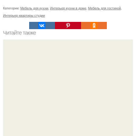
Категории:
Мебель для кухни
,
Интерьер кухни в доме
,
Мебель для гостиной
,
Интерьер квартиры студии
Читайте также
Сколько сохнут обои на флизелиновой основе после
поклейки. Когда высохнет клей?