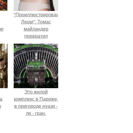
"Проиллюстрированные
Люди": Томас
не
майландер
превратил
солнечные ожоги в
арт - объект.
Это жилой
а
комплекс в Париже,
о
в пригороде нуази -
ле - гран.