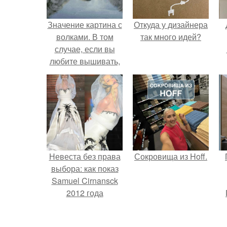
Значение картина с
Откуда у дизайнера
волками. В том
так много идей?
случае, если вы
любите вышивать,
то наверняка
задумывались о
том, что означает та
или иная вышитая
вами картина.
Невеста без права
Сокровища из Hoff.
выбора: как показ
Samuel Cirnansck
2012 года
превратил подиум
в манифест против