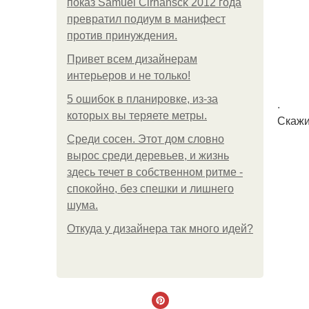
показ Samuel Cirnansck 2012 года
превратил подиум в манифест
против принуждения.
Привет всем дизайнерам
интерьеров и не только!
5 ошибок в планировке, из-за
.
которых вы теряете метры.
Скажи
Среди сосен. Этот дом словно
вырос среди деревьев, и жизнь
здесь течет в собственном ритме -
спокойно, без спешки и лишнего
шума.
Откуда у дизайнера так много идей?