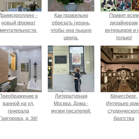
Дримскроллинг -
Как правильно
Привет всем
новый формат
обрезать герань,
дизайнерам
мечтательности.
чтобы она пышно
интерьеров и 
цвела.
только!
Преображение в
Литературная
Кёнигсберг.
ванной на ул.
Москва. Дома -
Интерьер дом
генерала
музеи писателей.
студенческог
Григорова, д. 36!
братства
"Германия".