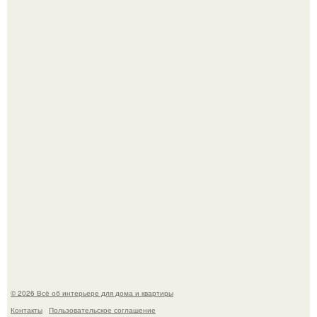
Дримскроллинг - новый формат мечтательности.
5 ошибок в планировке, из-за которых вы теряете метры.
© 2026 Всё об интерьере для дома и квартиры
Контакты
Пользовательское соглашение