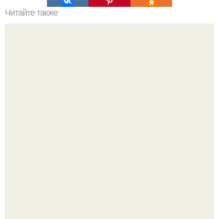
Читайте также
Значение картина с волками. В том случае, если вы
любите вышивать, то наверняка задумывались о том,
что означает та или иная вышитая вами картина.