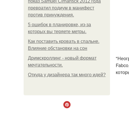
показ Samuel Cirnansck 2012 года
превратил подиум в манифест
против принуждения.
5 ошибок в планировке, из-за
которых вы теряете метры.
Как поставить кровать в спальне.
Влияние обстановки на сон
"Неог
Дримскроллинг - новый формат
Fabco
мечтательности.
котор
Откуда у дизайнера так много идей?