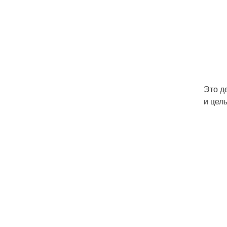
Это д
и целы