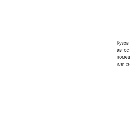
Кузов
автос
помещ
или с