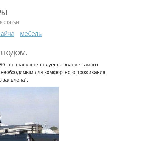
РЫ
е статьи
зайна
мебель
втодом.
650, по праву претендует на звание самого
м необходимым для комфортного проживания.
 заявлена".