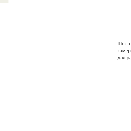
Шесть
камер
для р