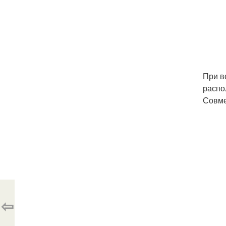
При в
распо
Совме
⇦