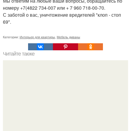
Мы ответим на любые ваши вопросы, обращайтесь по
номеру +7(4822 734-007 или + 7 960 718-00-70.
С заботой о вас, уничтожение вредителей "клоп - стоп
69".
Категории:
Интерьер для квартиры
,
Мебель диваны
Читайте также
Неприхотливые комнатные цветы для квартиры. 10
самых неприхотливых комнатных растений или цветы
для лентяя.