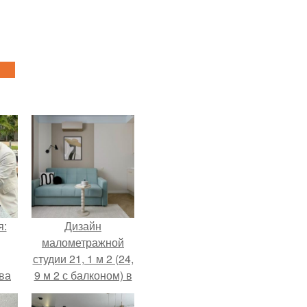
я:
Дизайн
малометражной
студии 21, 1 м 2 (24,
ва
9 м 2 с балконом) в
за
Краснодаре.