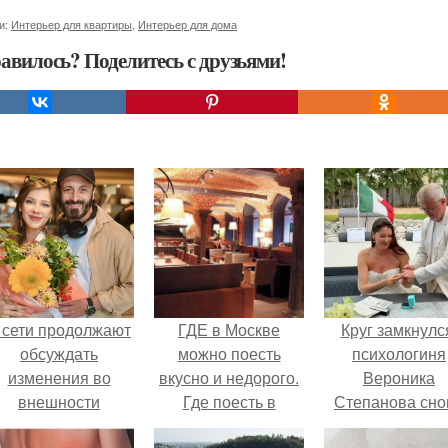
и:
Интерьер для квартиры
,
Интерьер для дома
авилось? Поделитесь с друзьями!
 сети продолжают
ГДЕ в Москве
Круг замкнулс
обсуждать
можно поесть
психологиня
изменения во
вкусно и недорого.
Вероника
внешности
Где поесть в
Степанова сно
актрисы.
Москве вкусно и
вышла замуж 