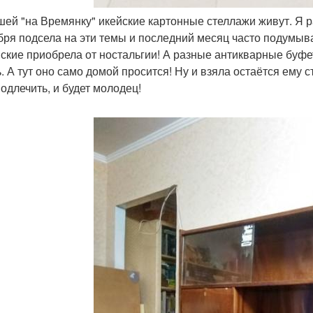
ашей "на Времянку" икейские картонные стеллажи живут. Я ра
бря подсела на эти темы и последний месяц часто подумывал
нские приобрела от ностальгии! А разные антикварные буфет
ь. А тут оно само домой просится! Ну и взяла остаётся ему 
подлечить, и будет молодец!