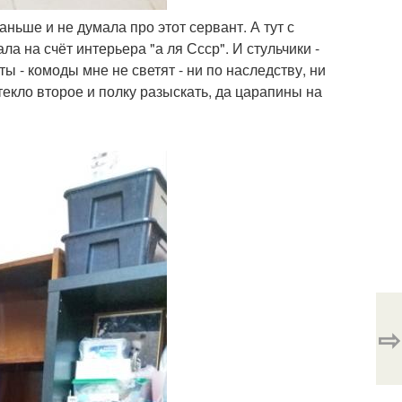
ньше и не думала про этот сервант. А тут с
а на счёт интерьера "а ля Ссср". И стульчики -
ы - комоды мне не светят - ни по наследству, ни
стекло второе и полку разыскать, да царапины на
⇨