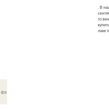
. В н
сентя
то ве
купит
лаке 
⇦