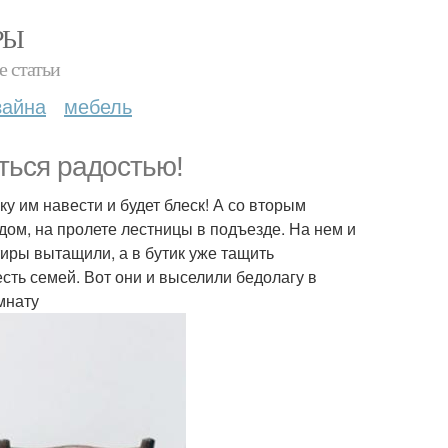
РЫ
е статьи
зайна
мебель
ться радостью!
ку им навести и будет блеск! А со вторым
ядом, на пролете лестницы в подъезде. На нем и
тиры вытащили, а в бутик уже тащить
сть семей. Вот они и выселили бедолагу в
омнату