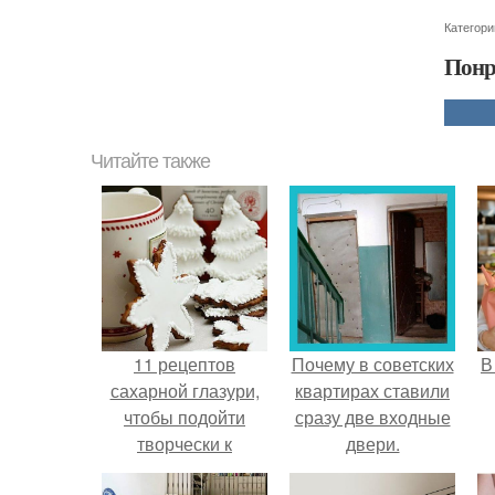
Категори
Понр
Читайте также
11 рецептов
Почему в советских
В
сахарной глазури,
квартирах ставили
чтобы подойти
сразу две входные
творчески к
двери.
украшению