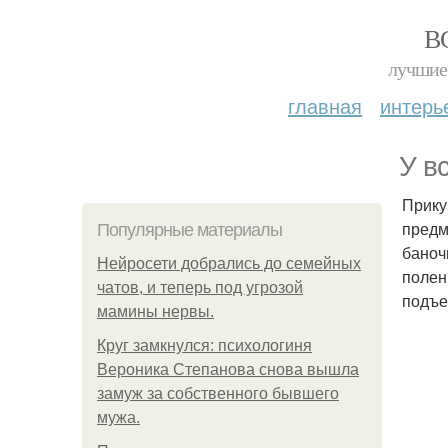
В
лучшие 
главная
интерь
У в
Прику
предм
Популярные материалы
баноч
Нейросети добрались до семейных
полен
чатов, и теперь под угрозой
подъе
мамины нервы.
Круг замкнулся: психологиня
Вероника Степанова снова вышла
замуж за собственного бывшего
мужа.