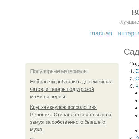
В
лучшие 
главная
интерь
Сад
Сод
С
Популярные материалы
С
Нейросети добрались до семейных
Ч
чатов, и теперь под угрозой
мамины нервы.
Круг замкнулся: психологиня
Вероника Степанова снова вышла
замуж за собственного бывшего
мужа.
К