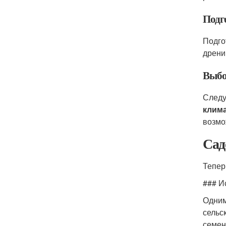
Подг
Подго
дрени
Выбо
Следу
клим
возмо
Сад
Тепер
### И
Одним
сельс
семен