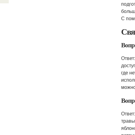
подго
больш
С пом
Свя
Вопр
Ответ
досту
где н
испол
можно
Вопр
Ответ
травы
яблон