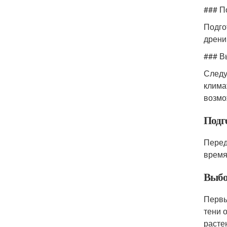
### П
Подго
дрени
### В
Следу
клима
возмо
Подг
Перед
время
Выбо
Первы
тени 
расте