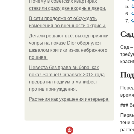
Почему в советских квартирах
К
ставили сразу две входные двери.
К
В сети продолжают обсуждать
К
изменения во внешности актрисы.
Сад
Детали решают всё: выход приянки
чопры на показе Dior обернулся
Сад –
шквалом критики из-за небрежного
требу
пошива.
краси
Невеста без права выбора: как
Под
показ Samuel Cirnansck 2012 года
превратил подиум в манифест
Перед
против принуждения.
время
Растения как украшения интерьера.
### В
Первы
тени 
расте