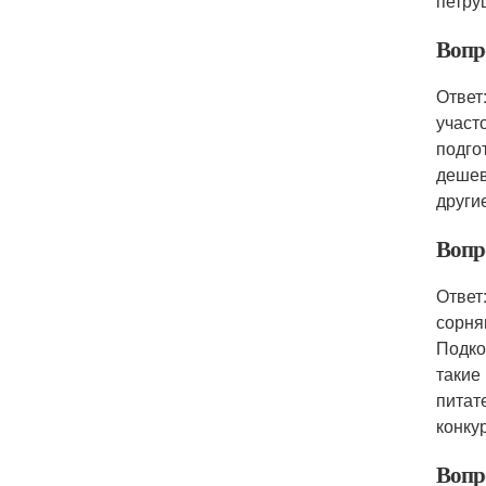
петру
Вопр
Ответ
участ
подго
дешев
други
Вопр
Ответ
сорня
Подко
такие
питат
конку
Вопр