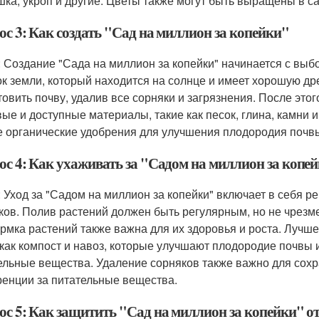
шка, укроп и другие. Цветы также могут быть выращены в сад
ос 3: Как создать "Сад на миллион за копейки"
: Создание "Сада на миллион за копейки" начинается с вы
ок земли, который находится на солнце и имеет хорошую д
товить почву, удалив все сорняки и загрязнения. После это
ые и доступные материалы, такие как песок, глина, камни и
е органические удобрения для улучшения плодородия почв
ос 4: Как ухаживать за "Садом на миллион за копе
: Уход за "Садом на миллион за копейки" включает в себя р
ков. Полив растений должен быть регулярным, но не чрезм
рмка растений также важна для их здоровья и роста. Лучше
 как компост и навоз, которые улучшают плодородие почвы
ельные вещества. Удаление сорняков также важно для сох
ренции за питательные вещества.
ос 5: Как защитить "Сад на миллион за копейки" от