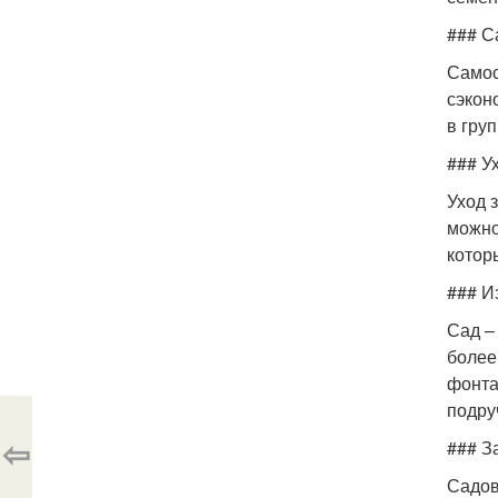
### С
Самос
сэкон
в груп
### У
Уход 
можно
котор
### И
Сад –
более
фонта
подру
⇦
### З
Садов