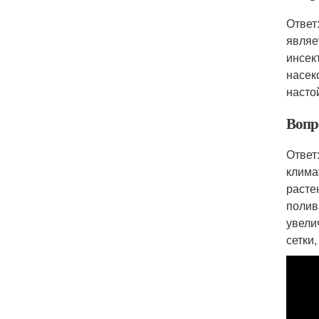
Ответ
являе
инсек
насек
насто
Вопр
Ответ
клима
расте
полив
увели
сетки