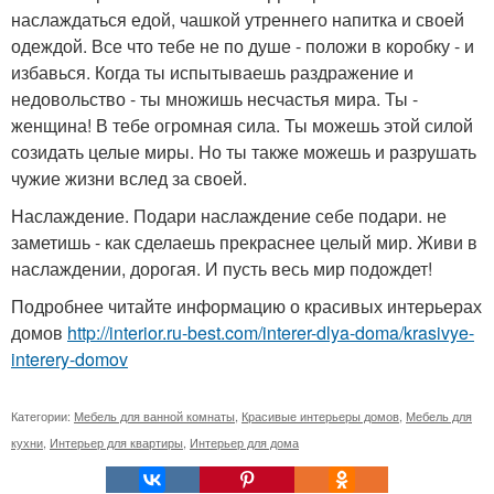
наслаждаться едой, чашкой утреннего напитка и своей
одеждой. Все что тебе не по душе - положи в коробку - и
избавься. Когда ты испытываешь раздражение и
недовольство - ты множишь несчастья мира. Ты -
женщина! В тебе огромная сила. Ты можешь этой силой
созидать целые миры. Но ты также можешь и разрушать
чужие жизни вслед за своей.
Наслаждение. Подари наслаждение себе подари. не
заметишь - как сделаешь прекраснее целый мир. Живи в
наслаждении, дорогая. И пусть весь мир подождет!
Подробнее читайте информацию о красивых интерьерах
домов
http://interior.ru-best.com/interer-dlya-doma/krasivye-
interery-domov
Категории:
Мебель для ванной комнаты
,
Красивые интерьеры домов
,
Мебель для
кухни
,
Интерьер для квартиры
,
Интерьер для дома