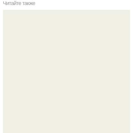
Читайте также
Деревенский дом. Давно читаю истории на этом сайте.
Культурный код. Можно сделать красивый интерьер
практически где угодно.