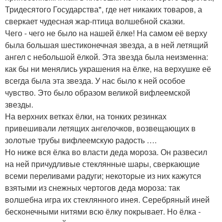
Тридесятого Государства", где нет никаких товаров, а
сверкает чудесная жар-птица волшебной сказки.
Чего - чего не было на нашей ёлке! На самом её верху
была большая шестиконечная звезда, а в ней летящий
ангел с небольшой ёлкой. Эта звезда была неизменна:
как бы ни менялись украшения на ёлке, на верхушке её
всегда была эта звезда. У нас было к ней особое
чувство. Это было образом великой вифлеемской
звезды.
На верхних ветках ёлки, на тонких резинках
привешивали летящих ангелочков, возвещающих в
золотые трубы вифлеемскую радость ….
Но ниже вся ёлка во власти деда мороза. Он развесил
на ней причудливые стеклянные шары, сверкающие
всеми переливами радуги; некоторые из них кажутся
взятыми из снежных чертогов деда мороза: так
волшебна игра их стеклянного инея. Серебряный иней
бесконечными нитями всю ёлку покрывает. Но ёлка -