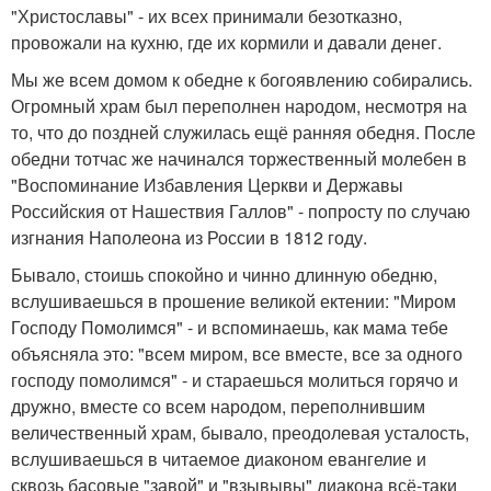
"Христославы" - их всех принимали безотказно,
провожали на кухню, где их кормили и давали денег.
Мы же всем домом к обедне к богоявлению собирались.
Огромный храм был переполнен народом, несмотря на
то, что до поздней служилась ещё ранняя обедня. После
обедни тотчас же начинался торжественный молебен в
"Воспоминание Избавления Церкви и Державы
Российския от Нашествия Галлов" - попросту по случаю
изгнания Наполеона из России в 1812 году.
Бывало, стоишь спокойно и чинно длинную обедню,
вслушиваешься в прошение великой ектении: "Миром
Господу Помолимся" - и вспоминаешь, как мама тебе
объясняла это: "всем миром, все вместе, все за одного
господу помолимся" - и стараешься молиться горячо и
дружно, вместе со всем народом, переполнившим
величественный храм, бывало, преодолевая усталость,
вслушиваешься в читаемое диаконом евангелие и
сквозь басовые "завой" и "взывывы" диакона всё-таки