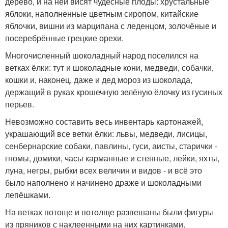
дерево, и на ней висят чудесные плоды: хрустальные
яблоки, наполненные цветным сиропом, китайские
яблочки, вишни из марципана с леденцом, золочёные и
посеребрённые грецкие орехи.
Многочисленный шоколадный народ поселился на
ветках ёлки: тут и шоколадные кони, медведи, собачки,
кошки и, наконец, даже и дед мороз из шоколада,
держащий в руках крошечную зелёную ёлочку из гусиных
перьев.
Невозможно составить весь инвентарь картонажей,
украшающий все ветки ёлки: львы, медведи, лисицы,
сенбернарские собаки, павлины, гуси, аисты, старички -
гномы, домики, часы карманные и стенные, лейки, яхты,
луна, негры, рыбки всех величин и видов - и всё это
было наполнено и начинено драже и шоколадными
лепёшками.
На ветках потоще и потолще развешаны были фигуры
из пряников с наклеенными на них картинками.