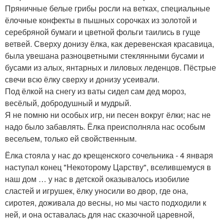
Пряничные белые грибы росли на ветках, специальные
ёлочные конфекты в пышных сорочках из золотой и
серебряной бумаги и цветной фольги таились в гуще
ветвей. Сверху донизу ёлка, как деревенская красавица,
была увешана разноцветными стеклянными бусами и
бусами из алых, янтарных и лиловых леденцов. Пёстрые
свечи всю ёлку сверху и донизу усеивали.
Под ёлкой на снегу из ваты сидел сам дед мороз,
весёлый, добродушный и мудрый.
Я не помню ни особых игр, ни песен вокруг ёлки; нас не
надо было забавлять. Ёлка преисполняла нас особым
весельем, только ей свойственным.
Ёлка стояла у нас до крещенского сочельника - 4 января
наступал конец "Некоторому Царству", вселившемуся в
наш дом … у нас в детской оказывалось изобилие
сластей и игрушек, ёлку уносили во двор, где она,
сиротея, доживала до весны, но мы часто подходили к
ней, и она оставалась для нас сказочной царевной,