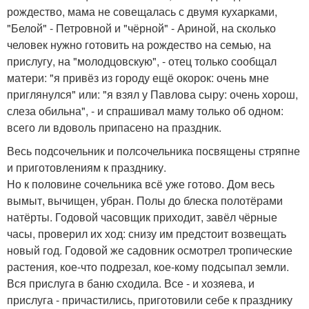
рождество, мама не совещалась с двумя кухарками,
"Белой" - Петровной и "чёрной" - Ариной, на сколько
человек нужно готовить на рождество на семью, на
прислугу, на "молодцовскую", - отец только сообщал
матери: "я привёз из городу ещё окорок: очень мне
приглянулся" или: "я взял у Павлова сыру: очень хорош,
слеза обильна", - и спрашивал маму только об одном:
всего ли вдоволь припасено на праздник.
Весь подсочельник и полсочельника посвящены стряпне
и приготовлениям к празднику.
Но к половине сочельника всё уже готово. Дом весь
вымыт, вычищен, убран. Полы до блеска полотёрами
натёрты. Годовой часовщик приходит, завёл чёрные
часы, проверил их ход: снизу им предстоит возвещать
новый год. Годовой же садовник осмотрел тропические
растения, кое-что подрезал, кое-кому подсыпал земли.
Вся прислуга в баню сходила. Все - и хозяева, и
прислуга - причастились, приготовили себе к празднику