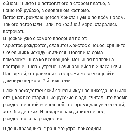
обновы: никто не встретит его в старом платье, в
ношеной рубахе, в одёванном костюме.
Встречать рождающегося Христа нужно во всём новом.
Так его встречали - или, по крайней мере, старались
встречать.
В церкви уже с самого введения поют:
"Христос рождается, славите! Христос с небес, срящите!
Сочельник к исходу близился. Половина дома -
помоложе - шла ко всенощной, меньшая половина -
постарше - шла к утрене, начинавшейся в 2 часа ночи.
Нас, детей, отправляли с сёстрами ко всенощной в
домовую церковь 2-й гимназии.
Ёлки в рождественский сочельник у нас никогда не было:
отец, как все старинные русские люди, считал, что время
рождественской всенощной - не время для увеселений,
хотя бы детских. И подарки нам дарили не под
рождество, а на рождество.
В день праздника, с раннего утра, приходили