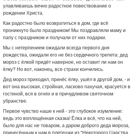
улавливаешь вечно радостное повествование о
рождении Христа.
Как радостно было возвратиться в дом, где всё
проникнуто было праздником! Мы поздравляли маму и
папу с праздником и получали от них подарки.
Мы с нетерпением ожидали всегда первого дня
рождества, ожидали его не без сердечного трепета: дед
мороз с ёлкой придёт наверное, но оставит ли нам он
ёлку? Но вот, наконец, все страхи кончились.
Дед мороз приходил, принёс ёлку, ушёл в другой дом, - и
вот она высокая, стройная, ласково пахучая, красуется в
гостиной, вся в огнях и в причудливом святочном
убранстве.
Первое чувство наше к ней - это глубокое изумление:
ведь это воплощённая сказка! Ёлка и всё, что на ней,
было для нас не товаром, а даром доброго деда мороза,
принесённым к нам в плетешки из "Некоторого Царства,