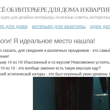
СЁ ОБ ИНТЕРЬЕРЕ ДЛЯ ДОМА И КВАРТИ
идеи для дизайна интерьера, полезные советы, интересны
ер для дома
интерьер для квартиры
идеи ди
боги! Я идеальное место нашла!
о сказать, для свидания и различных праздников - это сам
ение!
ьер 10 из 10! Изысканный и со вкусом! Невозможно устоять,
 10 из 10 - это вообще законно есть такую вкусную еду?
оей эстетической натуры - это был охуенный ужин уровень 10