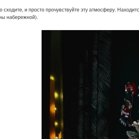
о сходите, и просто прочувствуйте эту атмосферу. Находитс
ны набережной).