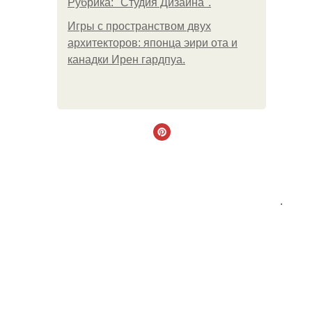
Рубрика: "Студия Дизайна".
Игры с пространством двух
архитекторов: японца эири ота и
канадки Ирен гардпуа.
.