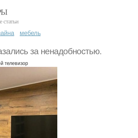
РЫ
е статьи
зайна
мебель
азались за ненадобностью.
ей телевизор