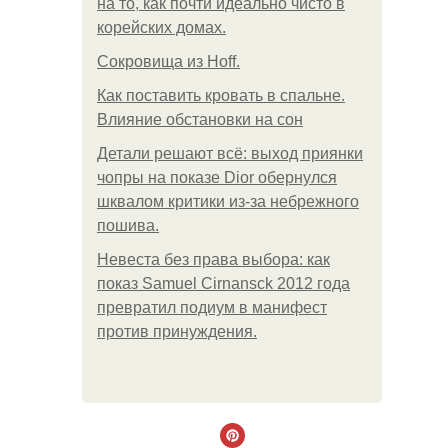
на то, как почти идеально чисто в
корейских домах.
Сокровища из Hoff.
Как поставить кровать в спальне.
Влияние обстановки на сон
Детали решают всё: выход приянки
чопры на показе Dior обернулся
шквалом критики из-за небрежного
пошива.
Невеста без права выбора: как
показ Samuel Cirnansck 2012 года
превратил подиум в манифест
против принуждения.