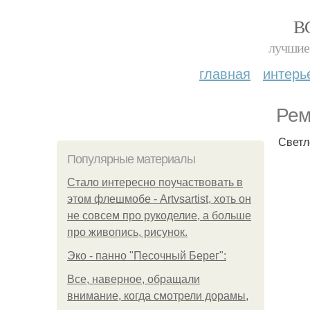
В
лучшие 
главная
интерь
Рем
Светл
Популярные материалы
Стало интересно поучаствовать в
этом флешмобе - Artvsartist, хоть он
не совсем про рукоделие, а больше
про живопись, рисунок.
Эко - панно "Песочный Берег":
Все, наверное, обращали
внимание, когда смотрели дорамы,