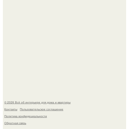
Это жилой комплекс в Париже, в пригороде нуази - ле -
гран.
В Японии бесплатно раздают дома самураев - звучит как
план на новую жизнь.
© 2026 Всё об интерьере для дома и квартиры
Контакты
Пользовательское соглашение
Политика конфидециальности
Обратная связь