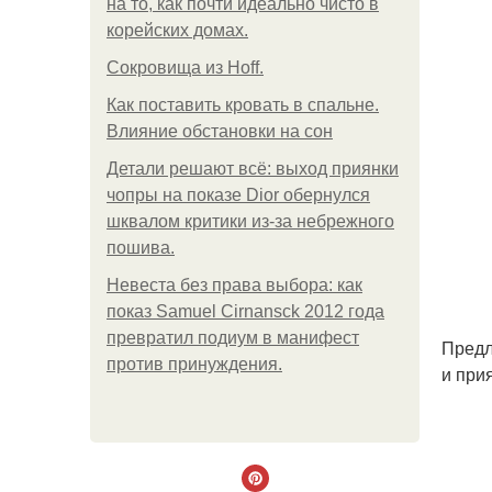
на то, как почти идеально чисто в
корейских домах.
Сокровища из Hoff.
Как поставить кровать в спальне.
Влияние обстановки на сон
Детали решают всё: выход приянки
чопры на показе Dior обернулся
шквалом критики из-за небрежного
пошива.
Невеста без права выбора: как
показ Samuel Cirnansck 2012 года
превратил подиум в манифест
Предл
против принуждения.
и при