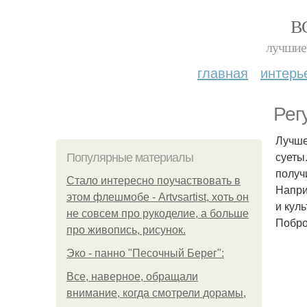
В
лучшие 
главная
интерь
Рег
Лучше
суеты
Популярные материалы
получ
Стало интересно поучаствовать в
Напри
этом флешмобе - Artvsartist, хоть он
и куль
не совсем про рукоделие, а больше
Побро
про живопись, рисунок.
Эко - панно "Песочный Берег":
Все, наверное, обращали
внимание, когда смотрели дорамы,