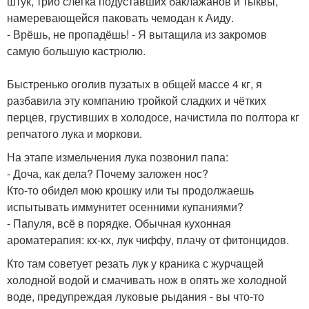
штук, трио слегка подуставших баклажанов и тыквы,
намеревающейся паковать чемодан к Аиду.
- Врёшь, не пропадёшь! - Я вытащила из закромов
самую большую кастрюлю.
Быстренько оголив пузатых в общей массе 4 кг, я
разбавила эту компанию тройкой сладких и чётких
перцев, грустивших в холодосе, начистила по полтора кг
репчатого лука и моркови.
На этапе измельчения лука позвонил папа:
- Доча, как дела? Почему заложен нос?
Кто-то обидел мою крошку или ты продолжаешь
испытывать иммунитет осенними купаниями?
- Папуля, всё в порядке. Обычная кухонная
ароматерапия: кх-кх, лук чиффу, плачу от фитонцидов.
Кто там советует резать лук у краника с журчащей
холодной водой и смачивать нож в опять же холодной
воде, предупреждая луковые рыдания - вы что-то