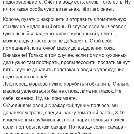
недоговариваете. Счёт на воду есть, слёзы тоже есть. Ну
или я такая особа чувствительная, чёрт его знает.
Короче, пузатых накрошить и отправить в томительную
ссылку на медленный огонь. В случае если вы человек
бдительный и надёжно зафиксированный у плиты,
можно воду в кастрюлю не добавлять. Стой себе,
помешивай лопаточкой массу до выделения сока.
Внимание! Только в том случае, если помимо кухонных
дел нужно там постирать, пропылесосить, поспать минут
пять - лучше добавить полстакана воды в упреждение
подгорания овощей.
Лук, перец, морковь нужно порубить и обжарить. Сильно
маслом увлекаться я бы не стала, лила на глазок. Не
себе, конечно. Ну, вы понимаете.
Объединяем овощи с зажаркой, тушим полчаса, мы
добавляем травы, специи, банку томатной пасты, 8-10
измельченных зубчиков чеснока, пару столовых ложек
соли, полторы ложки сахара. По поводу соли - сахара -
дело тонкое, сыпем лучше на свой вкус.