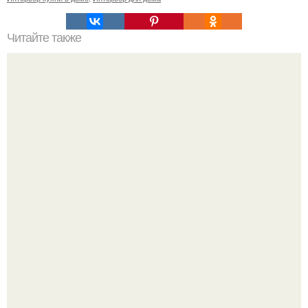
Читайте также
Нужно ли ждать полного высыхания штукатурки перед
шпаклевкой. Сколько времени сохнет штукатурка в
зависимости от вида смеси и материала основания