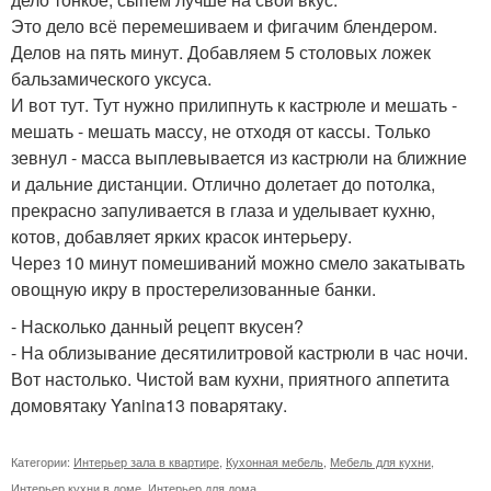
Это дело всё перемешиваем и фигачим блендером.
Делов на пять минут. Добавляем 5 столовых ложек
бальзамического уксуса.
И вот тут. Тут нужно прилипнуть к кастрюле и мешать -
мешать - мешать массу, не отходя от кассы. Только
зевнул - масса выплевывается из кастрюли на ближние
и дальние дистанции. Отлично долетает до потолка,
прекрасно запуливается в глаза и уделывает кухню,
котов, добавляет ярких красок интерьеру.
Через 10 минут помешиваний можно смело закатывать
овощную икру в простерелизованные банки.
- Насколько данный рецепт вкусен?
- На облизывание десятилитровой кастрюли в час ночи.
Вот настолько. Чистой вам кухни, приятного аппетита
домовятаку Yanina13 поварятаку.
Категории:
Интерьер зала в квартире
,
Кухонная мебель
,
Мебель для кухни
,
Интерьер кухни в доме
,
Интерьер для дома