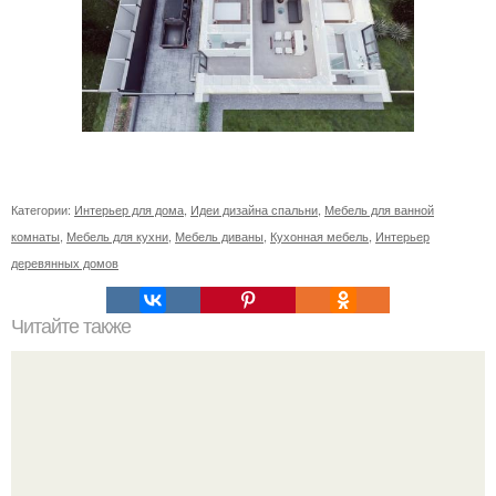
Категории:
Интерьер для дома
,
Идеи дизайна спальни
,
Мебель для ванной
комнаты
,
Мебель для кухни
,
Мебель диваны
,
Кухонная мебель
,
Интерьер
деревянных домов
Читайте также