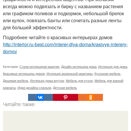
всегда можно подвязать и бирку с названием растения
или графиком поливов и подкормок, небольшой брелок
или кулон, повязать банты или сочетать разные ленты
для большей эффектности.
Подробнее читайте о красивых интерьерах домов
http://interior.ru-best.com/interer-dlya-doma/krasivye-interery-
domov
Категории:
Стили интерьеров квартир
,
Дизайн интерьера дома
,
Интерьер для дома
,
Красивые интерьеры домов
,
Интерьер маленькой квартиры
,
Кухонная мебель
,
Дешевая мебель
,
Интерьер дома внутри
,
Мебель для кухни
,
Мебель для ванной
комнаты
,
Идеи дизайна спальни
,
Детская мебель
Читайте также