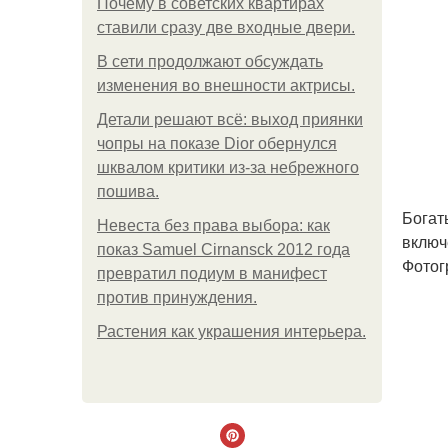
Почему в советских квартирах
ставили сразу две входные двери.
В сети продолжают обсуждать
изменения во внешности актрисы.
Детали решают всё: выход приянки
чопры на показе Dior обернулся
шквалом критики из-за небрежного
пошива.
Богат
Невеста без права выбора: как
включ
показ Samuel Cirnansck 2012 года
Фотог
превратил подиум в манифест
против принуждения.
Растения как украшения интерьера.