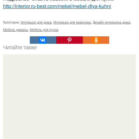
http://interior.ru-best.com/mebel/mebel-dlya-kuhni
Категории:
Интерьер для дома
,
Интерьер для квартиры
,
Дизайн интерьера дома
,
Мебель диваны
,
Мебель для кухни
Читайте также
Безошибочный признак токсического общения.