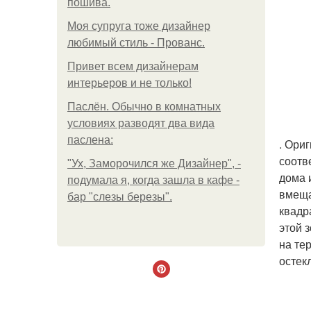
пошива.
Моя супруга тоже дизайнер
любимый стиль - Прованс.
Привет всем дизайнерам
интерьеров и не только!
Паслён. Обычно в комнатных
условиях разводят два вида
паслена:
. Ори
соотв
"Ух, Заморочился же Дизайнер", -
дома 
подумала я, когда зашла в кафе -
вмеща
бар "слезы березы".
квадр
этой 
на те
остек