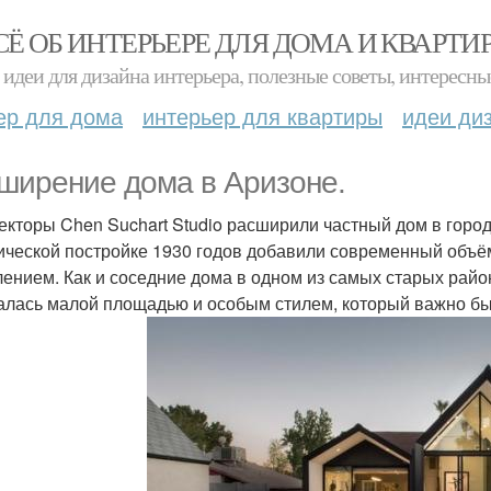
СЁ ОБ ИНТЕРЬЕРЕ ДЛЯ ДОМА И КВАРТИ
идеи для дизайна интерьера, полезные советы, интересны
ер для дома
интерьер для квартиры
идеи ди
ширение дома в Аризоне.
екторы Chen Suchart Studio расширили частный дом в горо
ической постройке 1930 годов добавили современный объ
лением. Как и соседние дома в одном из самых старых рай
алась малой площадью и особым стилем, который важно бы