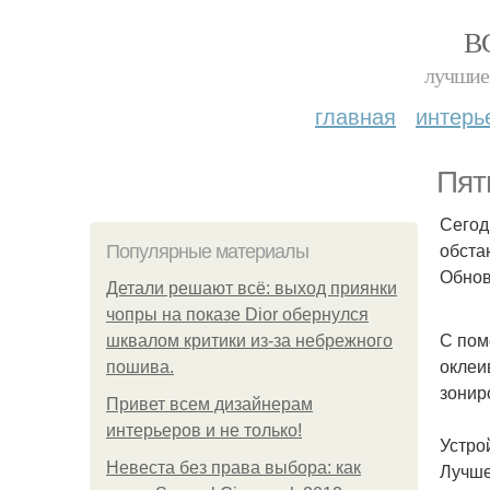
В
лучшие 
главная
интерь
Пят
Сегод
обста
Популярные материалы
Обнов
Детали решают всё: выход приянки
чопры на показе Dior обернулся
С пом
шквалом критики из-за небрежного
оклеи
пошива.
зонир
Привет всем дизайнерам
интерьеров и не только!
Устро
Невеста без права выбора: как
Лучше