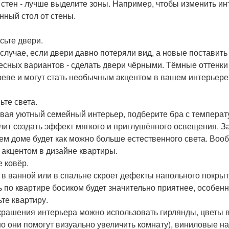
 стен - лучше выделите зоны. Например, чтобы изменить ин
нный стол от стены.
сьте двери.
 случае, если двери давно потеряли вид, а новые поставить 
есных вариантов - сделать двери чёрными. Тёмные оттенк
реве и могут стать необычным акцентом в вашем интерьере
ьте света.
вая уютный семейный интерьер, подберите бра с температу
лит создать эффект мягкого и приглушённого освещения. За
ем доме будет как можно больше естественного света. Воо
 акцентом в дизайне квартиры.
е ковёр.
 в ванной или в спальне скроет дефекты напольного покрыт
ь по квартире босиком будет значительно приятнее, особенн
ьте квартиру.
крашения интерьера можно использовать гирлянды, цветы в
но они помогут визуально увеличить комнату), виниловые на