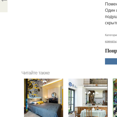
Помен
Один 
подуш
скрыт
Категори
комнаты
Понр
Читайте также