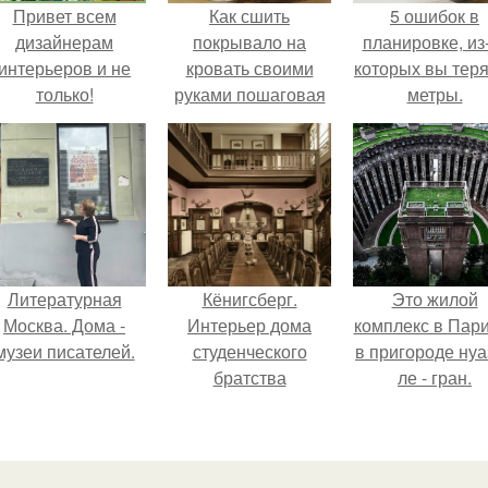
Привет всем
Как сшить
5 ошибок в
дизайнерам
покрывало на
планировке, из
интерьеров и не
кровать своими
которых вы тер
только!
руками пошаговая
метры.
инструкция. Как
сшить покрывало
своими руками.
Литературная
Кёнигсберг.
Это жилой
Москва. Дома -
Интерьер дома
комплекс в Пар
музеи писателей.
студенческого
в пригороде нуа
братства
ле - гран.
"Германия".