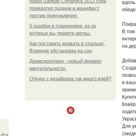
показ Samuel Cirnansck 2012 года
вдоль
превратил подиум в манифест
обеде
против принуждения.
Покра
5 ошибок в планировке, из-за
В том
которых вы теряете метры.
интер
Как поставить кровать в спальне.
на де
Влияние обстановки на сон
Добав
Дримскроллинг - новый формат
Созда
мечтательности.
позво
Откуда у дизайнера так много идей?
в ваш
ярким
Купит
Ковёр
ходит
Украс
Для у
⇦
(заод