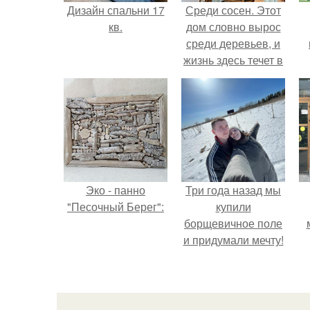
Дизайн спальни 17
Среди сосен. Этот
кв.
дом словно вырос
среди деревьев, и
жизнь здесь течет в
собственном ритме
- спокойно, без
спешки и лишнего
шума.
Эко - панно
Три года назад мы
"Песочный Берег":
купили
борщевичное поле
и придумали мечту!