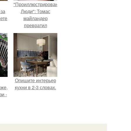
"Проиллюстрированные
-за
Люди": Томас
яете
майландер
превратил
солнечные ожоги в
арт - объект.
Опишите интерьер
иже,
кухни в 2-3 словах.
зи -