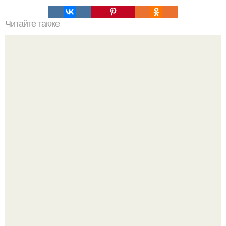
Читайте также
Что нужно сделать въезжая в новую квартиру. Приметы
и ритуалы при новоселье