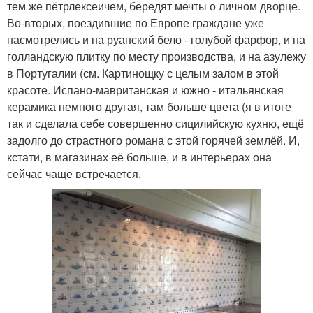
тем же пётрлексеичем, бередят мечты о личном дворце.
Во-вторых, поездившие по Европе граждане уже
насмотрелись и на руанский бело - голубой фарфор, и на
голландскую плитку по месту производства, и на азулежу
в Португалии (см. Картинощку с целым залом в этой
красоте. Испано-мавританская и южно - итальянская
керамика немного другая, там больше цвета (я в итоге
так и сделала себе совершенно сицилийскую кухню, ещё
задолго до страстного романа с этой горячей землёй. И,
кстати, в магазинах её больше, и в интерьерах она
сейчас чаще встречается.