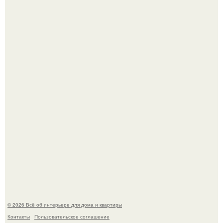
Преображение в ванной на ул. генерала Григорова, д.
36!
Это жилой комплекс в Париже, в пригороде нуази - ле -
гран.
© 2026 Всё об интерьере для дома и квартиры
Контакты
Пользовательское соглашение