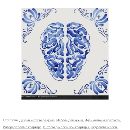
Категории:
Дизайн интерьера дома
,
Мебель для кухни
,
Идеи дизайна прихожей
,
Интерьер зала в квартире
,
Интерьер маленькой квартиры
,
Недорогая мебель