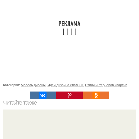
Категории:
Мебель диваны
,
Идеи дизайна спальни
,
Стили интерьеров квартир
Читайте также