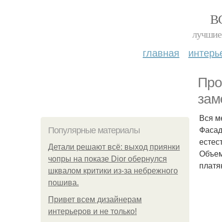
В
лучшие 
главная
интерь
Про
зам
Вся м
Фасад
Популярные материалы
естес
Детали решают всё: выход приянки
Объем
чопры на показе Dior обернулся
платя
шквалом критики из-за небрежного
пошива.
Привет всем дизайнерам
интерьеров и не только!