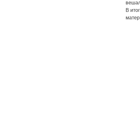
вешал
В ито
матер