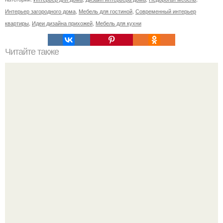
Интерьер загородного дома
,
Мебель для гостиной
,
Современный интерьер
квартиры
,
Идеи дизайна прихожей
,
Мебель для кухни
Читайте также
Цвет обоев в детской комнате и его влияние на
РЕБЕНКА.