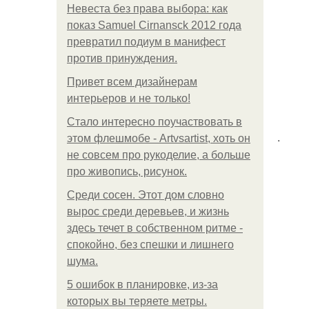
Невеста без права выбора: как
показ Samuel Cirnansck 2012 года
превратил подиум в манифест
против принуждения.
Привет всем дизайнерам
интерьеров и не только!
Стало интересно поучаствовать в
.
этом флешмобе - Artvsartist, хоть он
не совсем про рукоделие, а больше
про живопись, рисунок.
Среди сосен. Этот дом словно
вырос среди деревьев, и жизнь
здесь течет в собственном ритме -
спокойно, без спешки и лишнего
шума.
5 ошибок в планировке, из-за
которых вы теряете метры.