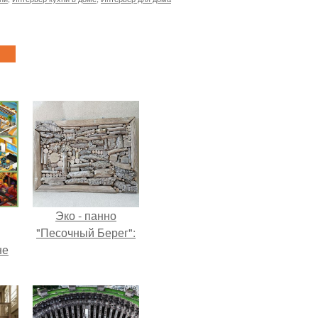
Эко - панно
"Песочный Берег":
не