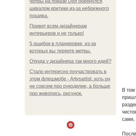
чопры на показе Dior обернулся
шквалом критики из-за небрежного
пошива.
Привет всем дизайнерам
интерьеров и не только!
5 ошибок в планировке, из-за
которых вы теряете метры.
Откуда у дизайнера так много идей?
Стало интересно поучаствовать в
этом флешмобе - Artvsartist, хоть он
не совсем про рукоделие, а больше
В том
про живопись, рисунок.
пришл
разде
чисто
сами,
После