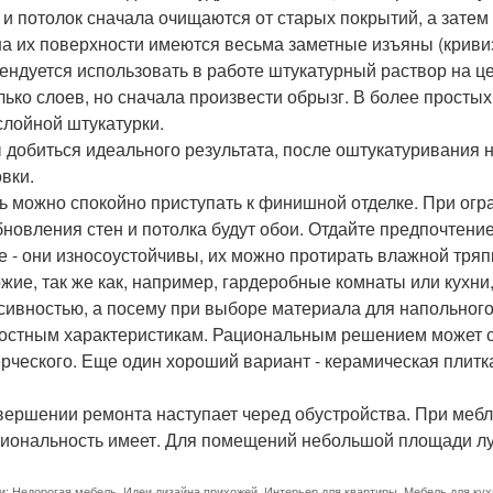
 и потолок сначала очищаются от старых покрытий, а затем
на их поверхности имеются весьма заметные изъяны (кривиз
ендуется использовать в работе штукатурный раствор на це
лько слоев, но сначала произвести обрызг. В более просты
слойной штукатурки.
 добиться идеального результата, после оштукатуривания 
овки.
ь можно спокойно приступать к финишной отделке. При о
бновления стен и потолка будут обои. Отдайте предпочтен
е - они износоустойчивы, их можно протирать влажной тряпк
жие, так же как, например, гардеробные комнаты или кухн
сивностью, а посему при выборе материала для напольног
остным характеристикам. Рациональным решением может ста
рческого. Еще один хороший вариант - керамическая плитк
вершении ремонта наступает черед обустройства. При меб
иональность имеет. Для помещений небольшой площади лу
и:
Недорогая мебель
,
Идеи дизайна прихожей
,
Интерьер для квартиры
,
Мебель для кух