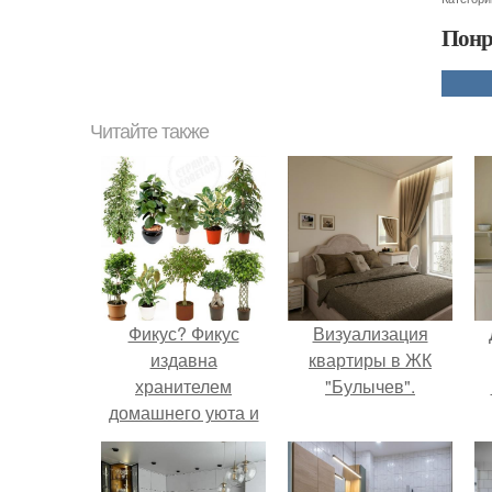
Понр
Читайте также
Фикус? Фикус
Визуализация
издавна
квартиры в ЖК
хранителем
"Булычев".
домашнего уюта и
стабильности
семейной жизни
считался.