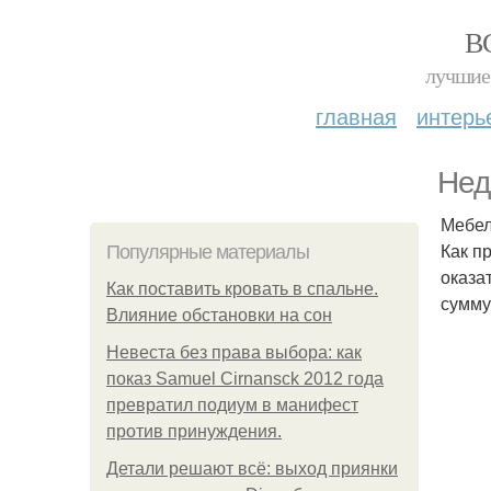
В
лучшие 
главная
интерь
Нед
Мебел
Как п
Популярные материалы
оказа
Как поставить кровать в спальне.
сумму
Влияние обстановки на сон
Невеста без права выбора: как
показ Samuel Cirnansck 2012 года
превратил подиум в манифест
против принуждения.
Детали решают всё: выход приянки