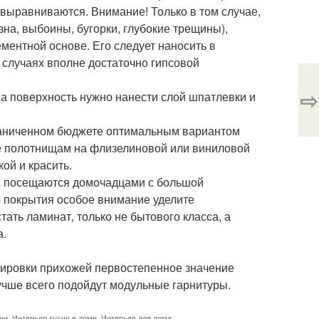
 выравниваются. Внимание! Только в том случае,
на, выбоины, бугорки, глубокие трещины),
ментной основе. Его следует наносить в
х случаях вполне достаточно гипсовой
⇨
на поверхность нужно нанести слой шпатлевки и
граниченном бюджете оптимальным вариантом
ие полотнищам на флизелиновой или виниловой
ой и красить.
и, посещаются домочадцами с большой
о покрытия особое внимание уделите
ть ламинат, только не бытового класса, а
а.
лировки прихожей первостепенное значение
чше всего подойдут модульные гарнитуры.
ни
,
Интерьер кухни в доме
,
Интерьер для дома