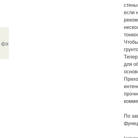
стены
если 
реком
неско
тонко
⇦
Чтобы
грунт
Тепер
для о
основ
Прихо
интен
прочн
комме
По за
функц
Категори